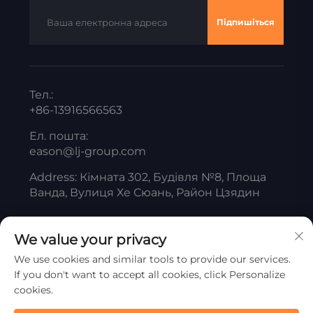
Підпишіться
Тел.:
+86-13916566563
Ел. пошта:
eason@lj-group.com
Address: Кімната 302, Будівля №8, Площа
Ванда, Вулиця Хе Сюань, Район Цзядин
We value your privacy
Авторське право © Шанхай Лянцзянг Тітановий
We use cookies and similar tools to provide our services.
Білий Продукт Компанія Обмежена. Усі права
If you don't want to accept all cookies, click Personalize
захищені
Політика конфіденційності
cookies.
Прокрутіть до верху