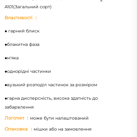
A101(Загальний сорт)
Властивості
：
◆
гарний блиск
◆
блакитна фаза
◆
м'яка
◆
однорідні частинки
◆
вузький розподіл частинок за розміром
◆
гарна дисперсність, висока здатність до
забарвлення
Логотип
：
може бути налаштований
Опаковка
：
мішки або на замовлення