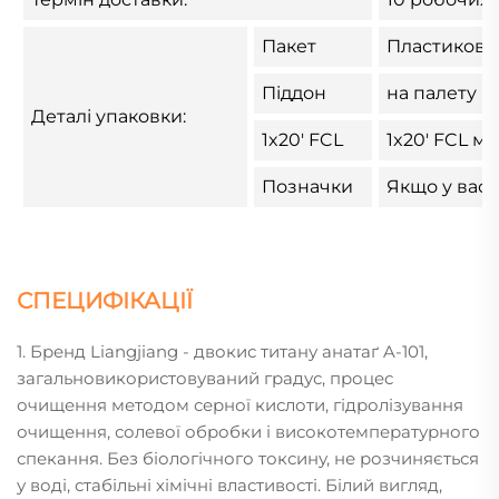
Пакет
Пластиковий
Піддон
на палету м
Деталі упаковки:
1x20' FCL
1x20' FCL м
Позначки
Якщо у вас 
СПЕЦИФІКАЦІЇ
1. Бренд Liangjiang - двокис титану анатаґ A-101,
загальновикористовуваний градус, процес
очищення методом серної кислоти, гідролізування
очищення, солевої обробки і високотемпературного
спекання. Без біологічного токсину, не розчиняється
у воді, стабільні хімічні властивості. Білий вигляд,