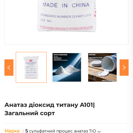
Анатаз діоксид титану A101|
Загальний сорт
Марка
：
S
сульфатний процес анатаз TiO
-
2