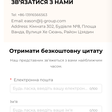
ЗВ’ЯЗАТИСЯ З НАМИ
Tel: +86-13916566563
Email:
eason@lj-group.com
Address: Кімната 302, Будівля №8, Площа
Ванда, Вулиця Хе Сюань, Район Цзядин
Отримати безкоштовну цитату
Наш представник зв’яжеться з вами найближчим
часом.
Електронна пошта
0/100
Ім'я
0/100