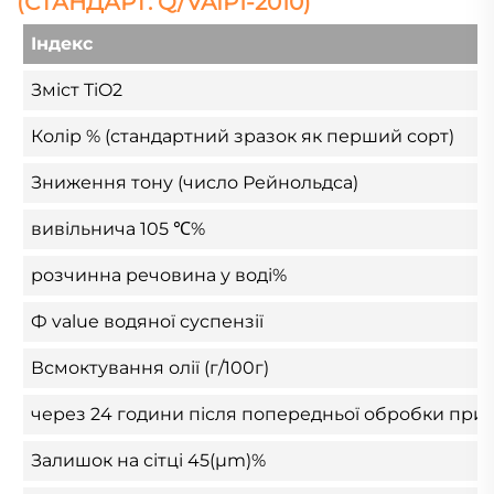
(СТАНДАРТ: Q/VAIP1-2010)
Індекс
Зміст TiO2
Колір % (стандартний зразок як перший сорт)
Зниження тону (число Рейнольдса)
вивільнича 105 ℃%
розчинна речовина у воді%
Ф value водяної суспензії
Всмоктування олії (г/100г)
через 24 години після попередньої обробки при те
Залишок на сітці 45(μm)%