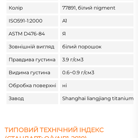
Колір
77891, білий піgment
ISO591-1:2000
A1
ASTM D476-84
Я
Зовнішній вигляд
білий порошок
Правдива густина
3.9 г/см3
Видима густина
0.6~0.9 г/см3
Обробка поверхні
ні
Завод
Shanghai liangjiang titanium w
ТИПОВИЙ ТЕХНІЧНИЙ ІНДЕКС