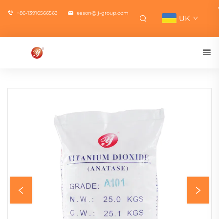
+86-13916566563
eason@lj-group.com
UK