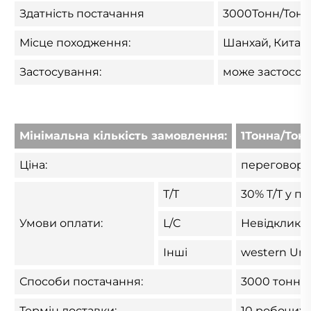
Здатність постачання
3000Тонн/Тонн
Місце походження:
Шанхай, Китай 
Застосування:
може застосову
Мінімальна кількість замовлення:
1Тонна/Тони
Ціна:
переговори
T/T
30% T/T у пе
Умови оплати:
L/C
Невідкликни
Інші
western Unio
Способи постачання:
3000 тонн н
Термін доставки:
10 робочих 