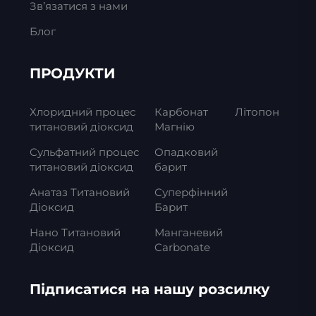
Зв’язатися з нами
Блог
ПРОДУКТИ
Хлоридний процес
Карбонат
Літопон
титановий діоксид
Магнію
Сульфатний процес
Опадковий
титановий діоксид
барит
Анатаз Титановий
Суперфінний
Діоксид
Барит
Нано Титановий
Манганевий
Діоксид
Carbonate
Підписатися на нашу розсилку