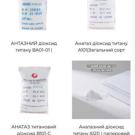
АНТАЗНИЙ діоксид
Анатаз діоксид титану
титану BA01-01 |
A101|Загальний сорт
Загальний клас
АНАТАЗ титановий
Анатазний діоксид
діоксид B101-C
титану A120 | паперовий