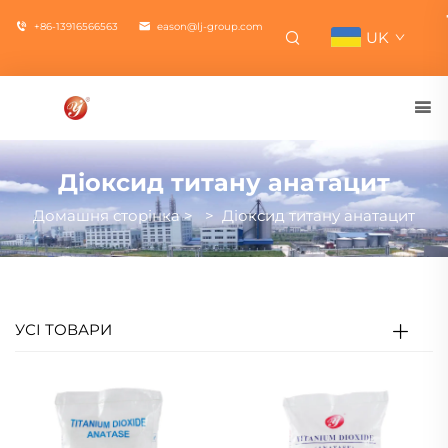
+86-13916566563
eason@lj-group.com
UK
Діоксид титану анатацит
Домашня сторінка
>
>
Діоксид титану анатацит
УСІ ТОВАРИ