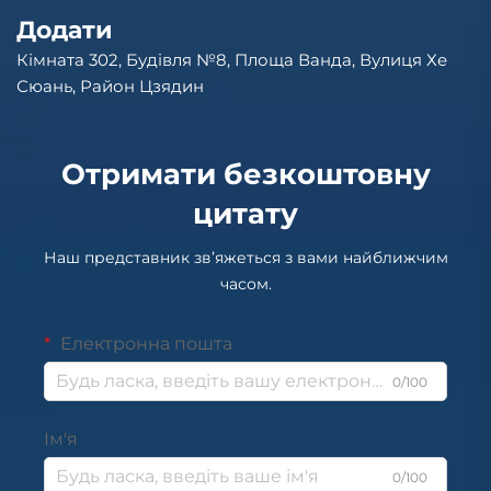
Додати
Кімната 302, Будівля №8, Площа Ванда, Вулиця Хе
Сюань, Район Цзядин
Отримати безкоштовну
цитату
Наш представник зв’яжеться з вами найближчим
часом.
Електронна пошта
0/100
Ім'я
0/100